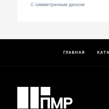
С симметричным диском
Главная
Кат