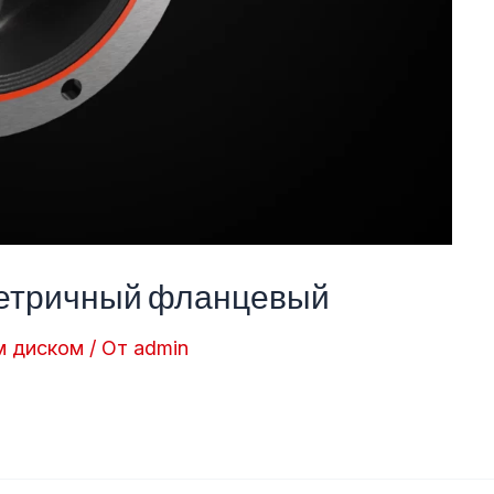
метричный фланцевый
м диском
/ От
admin