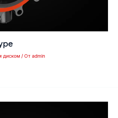
Type
м диском
/ От
admin