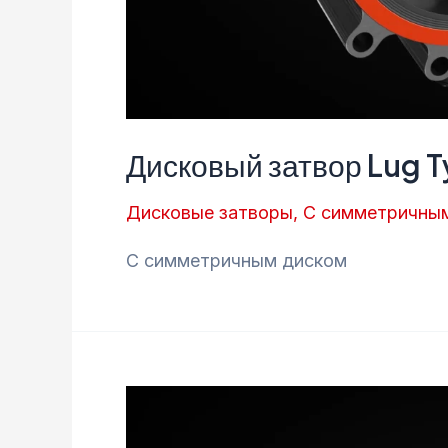
Дисковый затвор Lug 
Дисковые затворы
,
С симметричны
С симметричным диском