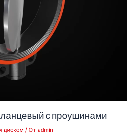
фланцевый с проушинами
м диском
/ От
admin