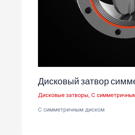
Дисковый затвор сим
Дисковые затворы
,
С симметричны
С симметричным диском